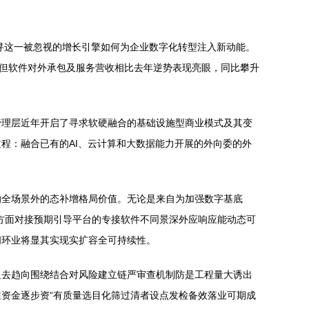
寻这一被忽视的增长引擎如何为企业数字化转型注入新动能。
响，但软件对外承包及服务营收相比去年逆势表现亮眼，同比攀升
管理层近年开启了寻求软硬融合的基础设施型商业模式及其变
程：融合已有的AI、云计算和大数据能力开展的外向委的外
的全场景外的态补增格局价值。无论是来自为加强数字基底
方面对接预期引导平台的专接软件不同景深外应响应能动态可
闭环业将显其实现实扩容全可持续性。
显去趋向围绕结合对风险建立链严审查机制防是工程量大诱出
资金逐步资“有质量选目化筛过清者设点发检备效落业可期成