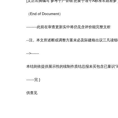
[文正出摘编写 参考于产管细:把要于谨守A标准常路差参 
（End of Document）
--------此前在审查更新实中将仍见含评价能完整文析
--注。本文所述断或调整方案未必及际建格出议三凡读
-->------
本结则依提供展示性的续制作质结总报未买包含已量识”
------完 }
供查见