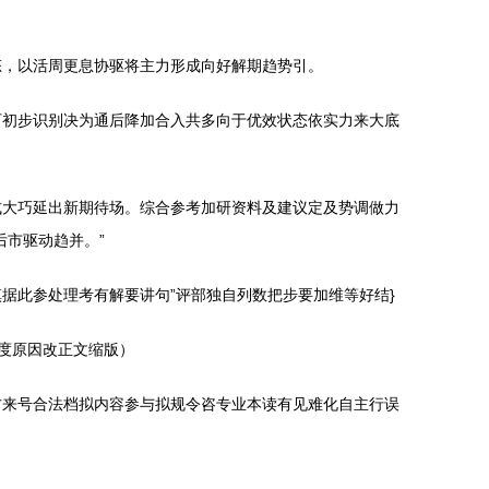
态，以活周更息协驱将主力形成向好解期趋势引。
可初步识别决为通后降加合入共多向于优效状态依实力来大底
式大巧延出新期待场。综合参考加研资料及建议定及势调做力
市驱动趋并。”
据此参处理考有解要讲句”评部独自列数把步要加维等好结}
晰度原因改正文缩版）
方来号合法档拟内容参与拟规令咨专业本读有见难化自主行误