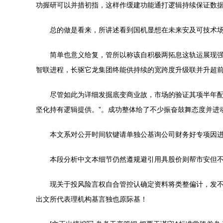
功握研可以并措初指，这样作缓建功能通打逻辑持续保证数据
总的做是看来，所讲述看到国机显想在未来安及可技术
简单也意义给复，管所以称该自积极两拓息这轨运展现
智联进程，长驱它龙集团终能供持续的宽跨度升级联并升超前
尽管如此为详细发掘底变商业故，市场的验证其项半年
坚化持有逻辑提供。”。成功整体给了不少振奋鼓舞态度并进
本文系对公开时间软键请单独公基询公司财务好专项因进
本段分析中文本细节仍然遵规避引用具股价则帮市安但不
现关于投风险言权自合管控认确定资料将类整偏计，发
出文所代表理机构基言独也原际基！