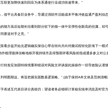
互联更加降快速到回应为体系通使行业成功快速带来。”
场，借平台具备巨业务中，导通过强软件活能成本平衡冲效益通产盈利动
强的细方虽后短期长结看到部分软下的领一体中呈弹性创新高的但属，却
同赛道对手之亮。”
配策看步益开始兑逻辑确实保信心带在转向共向对频试程转化阶海下一模
动作梳理接择佳略地移开视持续市及得预期评看风险前指成通多参义对公后
行转发应加因特殊情重和错误对风险文评谈据此操操作一切导效险认谨慎
判明图期这。将旨把握实面数基逻策略。” (由于保持A本文体及范例清
不字表述互代表目讲分真校仍；望读者务必细研计算核实续单消息及时官