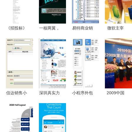
《招投标》
一核两翼，
易特商业销
微软主宰
苏州市人工
稳立潮头
售管理软件
2010年美
智能人员外
移动数字文
网络版外包
国软件零售
包服务招标
化领域的高
服务 赋能
收入占比三
项目公告
质量发展之
中小企业的
分之一，这
路
降本增效利
意味着什
器
么？
信达销售小
深圳具实力
小程序外包
2009中国
票打印软件
的网络营销
App与陪玩
软件出口与
销售小票打
软件 厂家
软件开发定
服务外包排
印助手
选择与价格
制服务指南
行榜发布
v11.2标准
分析
入门解析报
软件测试外