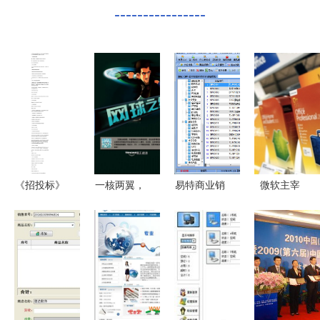
----------------
《招投标》
一核两翼，
易特商业销
微软主宰
苏州市人工
稳立潮头
售管理软件
2010年美
智能人员外
移动数字文
网络版外包
国软件零售
包服务招标
化领域的高
服务 赋能
收入占比三
项目公告
质量发展之
中小企业的
分之一，这
路
降本增效利
意味着什
器
么？