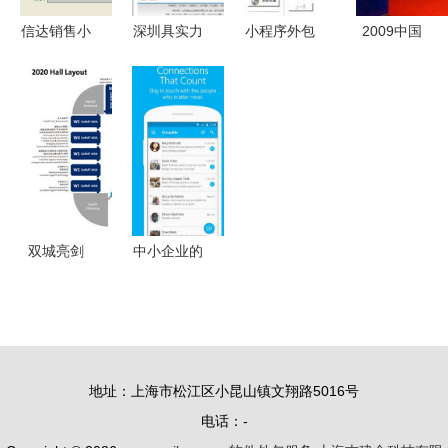
信达销售小
深圳具实力
小程序外包
2009中国
票打印软件
的网络营销
App与陪玩
软件出口与
销售小票打
软件 厂家
软件开发定
服务外包排
印助手
选择与价格
制服务指南
行榜发布
v11.2标准
分析
入门解析报
软件测试外
版——高效
告详版
包成焦点
管理首选
双城亮剑
中小企业的
从上海
数字化引擎
CeMAT到
为何选择软
广州LET，
件定制开发
物流软件的
服务？揭开
地址：上海市松江区小昆山镇文翔路5016号
两个战场与
小程序应用
电话：-
一个基本共
奥秘的秘密