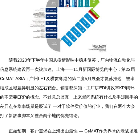
随着2020年下半年中国从疫情影响中稳步复苏，厂内物流自动化与
信息系统建设再一次被加速。上海——11月新国际博览的中心：第22届
CeMAT ASIA；广州LET及横贯粤港的第二度5月展会才复苏推迟—被串
结成区域差异明显的左右靶台。销售都深知：工厂讲EDI讲效率KPI闭环
的不需要ERP的概念、不过见总监真一上来就问系统有什么杀手短顺手的
差异点在华南场景是屡试了 —对于软件卖价值的行业，我们在两个大会
打了新故事脚本又整合两个地的优先结论。
正如预期，客户需求在上海出山最快 — CeMAT作为界堂的老战场堆