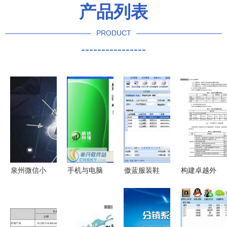
产品列表
PRODUCT
----------------
泉州微信小
手机与电脑
傲蓝服装鞋
构建卓越外
程序定制开
销售管理软
帽销售软件
包质量 质
发 购物小
件免费下载
打造高效服
量管理与销
程序与软件
界面预览与
装店全方位
售智慧的结