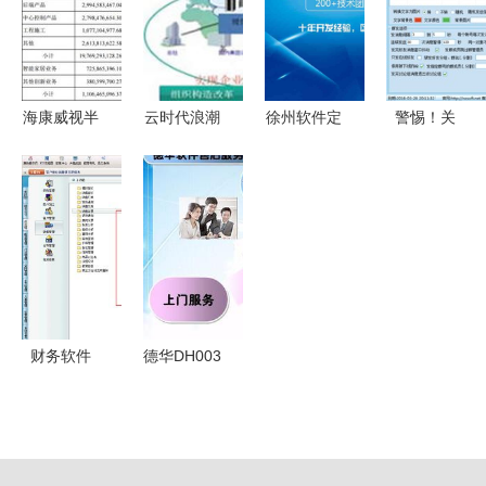
外包服务全
功能解析
管理体验
合
面解析
海康威视半
云时代浪潮
徐州软件定
警惕！关
年报深度解
下，离岸软
制与App定
于“牛仔企
析 软件外
件外包的转
制开发的完
业QQ综合
包服务如何
型与未来
整流程及软
营销群发软
驱动新增长
件销售策略
件2016
解析
v1.20”的风
险警示
财务软件
德华DH003
中,销售退
人力资源外
货怎么查询
包 社保公
分析 分析
积金管理系