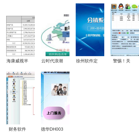
程序定制开
销售管理软
帽销售软件
包质量 质
发 购物小
件免费下载
打造高效服
量管理与销
程序与软件
界面预览与
装店全方位
售智慧的结
外包服务全
功能解析
管理体验
合
面解析
海康威视半
云时代浪潮
徐州软件定
警惕！关
年报深度解
下，离岸软
制与App定
于“牛仔企
析 软件外
件外包的转
制开发的完
业QQ综合
包服务如何
型与未来
整流程及软
营销群发软
驱动新增长
件销售策略
件2016
解析
v1.20”的风
险警示
财务软件
德华DH003
中,销售退
人力资源外