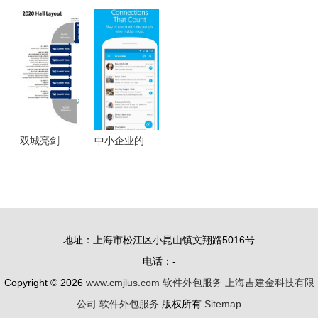
票打印软件
的网络营销
App与陪玩
软件出口与
销售小票打
软件 厂家
软件开发定
服务外包排
印助手
选择与价格
制服务指南
行榜发布
v11.2标准
分析
入门解析报
软件测试外
版——高效
告详版
包成焦点
管理首选
双城亮剑
中小企业的
从上海
数字化引擎
CeMAT到
为何选择软
广州LET，
件定制开发
物流软件的
服务？揭开
地址：上海市松江区小昆山镇文翔路5016号
两个战场与
小程序应用
电话：-
一个基本共
奥秘的秘密
Copyright © 2026
www.cmjlus.com
软件外包服务
上海吉建金科技有限
识
公司
软件外包服务
版权所有
Sitemap