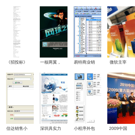
《招投标》
一核两翼，
易特商业销
微软主宰
苏州市人工
稳立潮头
售管理软件
2010年美
智能人员外
移动数字文
网络版外包
国软件零售
包服务招标
化领域的高
服务 赋能
收入占比三
项目公告
质量发展之
中小企业的
分之一，这
路
降本增效利
意味着什
器
么？
信达销售小
深圳具实力
小程序外包
2009中国